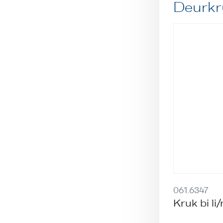
Deurkr
061.6347
Kruk bi li