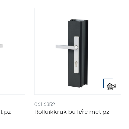
061.6352
et pz
Rolluikkruk bu li/re met pz