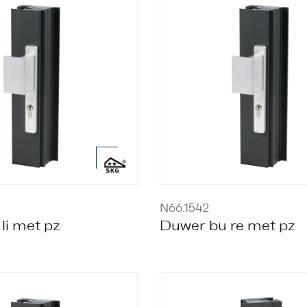
N66.1542
li met pz
Duwer bu re met pz