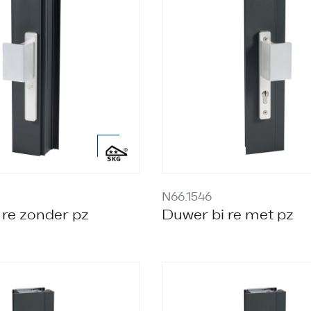
N66.1546
re zonder pz
Duwer bi re met pz