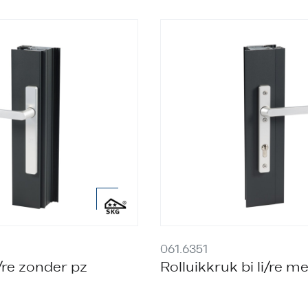
061.6351
/re zonder pz
Rolluikkruk bi li/re m