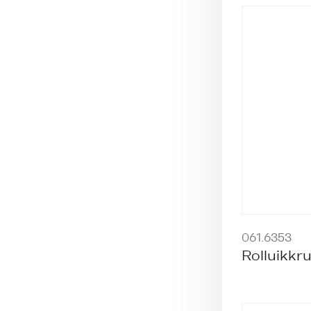
061.6353
Rolluikkru