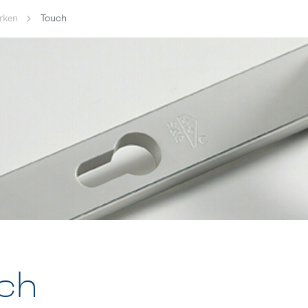
rken
Touch
ch