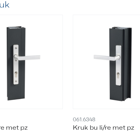
uk
061.6348
/re met pz
Kruk bu li/re met pz