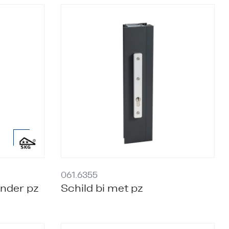
061.6355
onder pz
Schild bi met pz