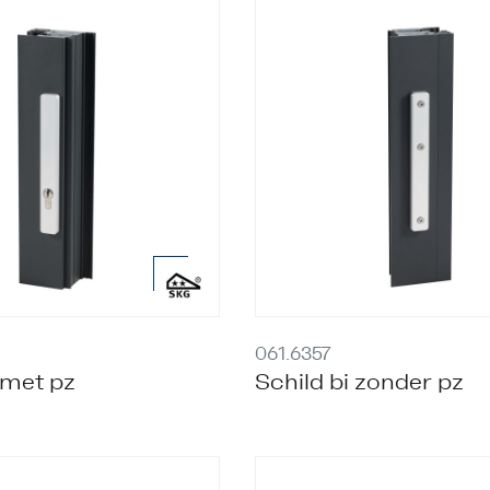
061.6357
 met pz
Schild bi zonder pz