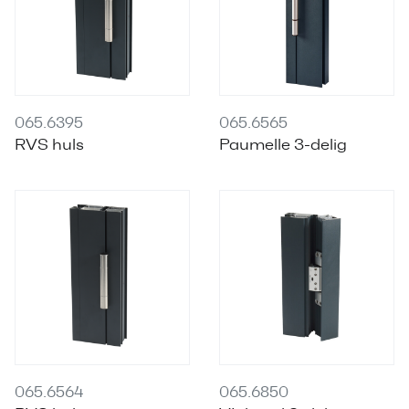
065.6395
065.6565
RVS huls
Paumelle 3-delig
065.6564
065.6850