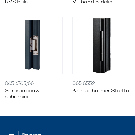
RVS huls
VL band 3-delig
065.6765/66
065.6552
Saros inbouw
Klemscharnier Stretto
scharnier