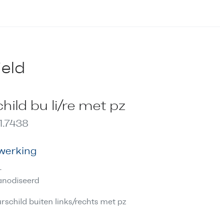
ield
hild bu li/re met pz
1.7438
werking
L
nodiseerd
rschild buiten links/rechts met pz