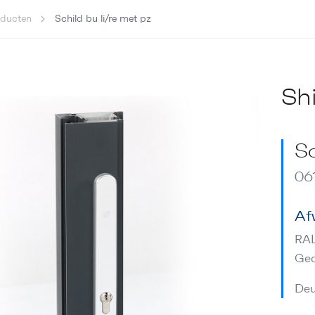
oducten
Schild bu li/re met pz
Sh
Sc
06
Af
RA
Gea
Deu