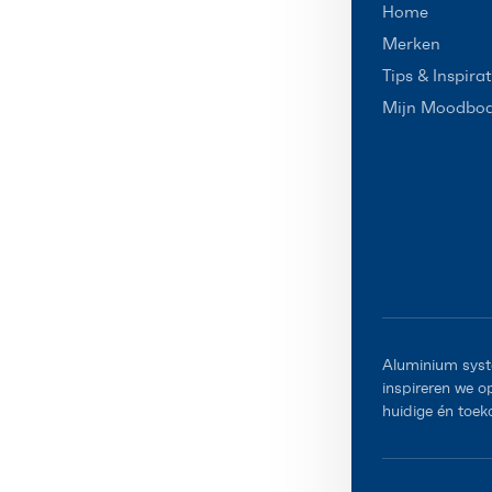
Home
Merken
Tips & Inspirat
Mijn Moodbo
Aluminium syst
inspireren we 
huidige én toek