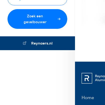
Zoek een
gevelbouwer
Reynaers.nl
Home