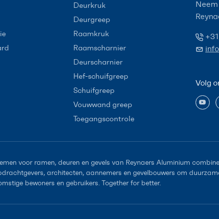
Neem 
Deurkruk
Reyna
Deurgreep
ie
Raamkruk
+31
ard
Raamscharnier
inf
Deurscharnier
Hef-schuifgreep
Volg o
Schuifgreep
Vouwwand greep
Toegangscontrole
emen voor ramen, deuren en gevels van Reynaers Aluminium combiner
opdrachtgevers, architecten, aannemers en gevelbouwers om duurzame 
omstige bewoners en gebruikers. Together for better.