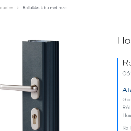
oducten
Rolluikkruk bu met rozet
Ho
Ro
06
Af
Gea
RA
Hui
Rol