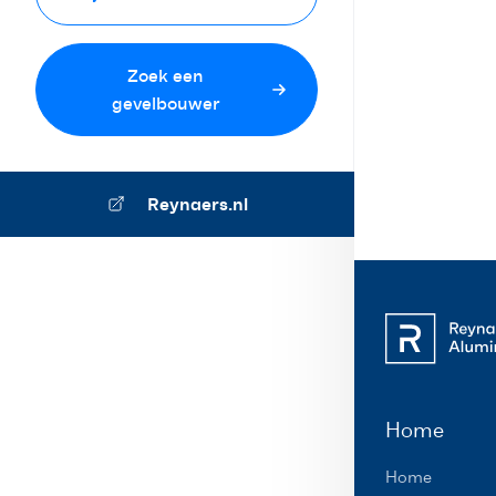
Zoek een
gevelbouwer
Reynaers.nl
Home
Home