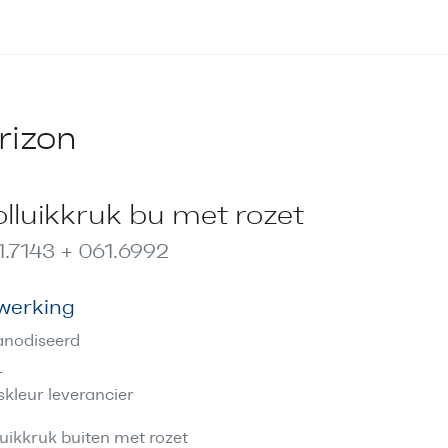
rizon
lluikkruk bu met rozet
1.7143 + 061.6992
werking
nodiseerd
L
skleur leverancier
luikkruk buiten met rozet