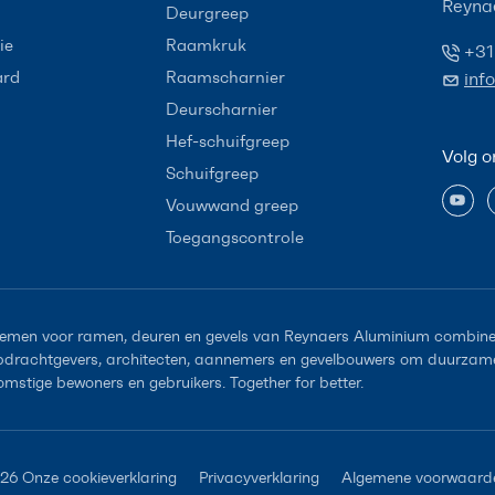
Reyna
Deurgreep
ie
Raamkruk
+31
ard
Raamscharnier
inf
Deurscharnier
Hef-schuifgreep
Volg o
Schuifgreep
Vouwwand greep
Toegangscontrole
emen voor ramen, deuren en gevels van Reynaers Aluminium combiner
opdrachtgevers, architecten, aannemers en gevelbouwers om duurzame 
omstige bewoners en gebruikers. Together for better.
026
Onze cookieverklaring
Privacyverklaring
Algemene voorwaard