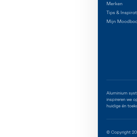
Merken
Tips & Inspirat
Mijn Moodbo
Aluminium syst
inspireren we 
huidige én toek
© Copyright 2