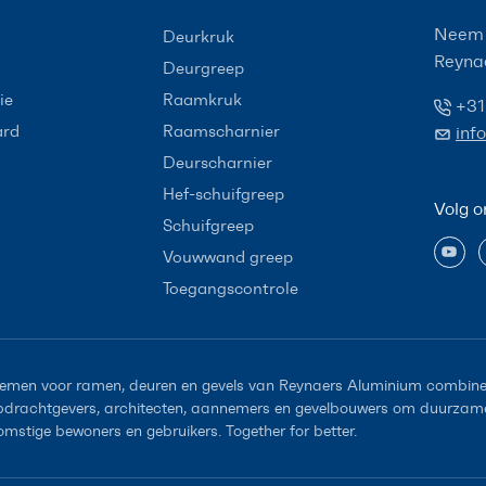
Neem 
Deurkruk
Reyna
Deurgreep
ie
Raamkruk
+31
ard
Raamscharnier
inf
Deurscharnier
Hef-schuifgreep
Volg o
Schuifgreep
Vouwwand greep
Toegangscontrole
emen voor ramen, deuren en gevels van Reynaers Aluminium combiner
opdrachtgevers, architecten, aannemers en gevelbouwers om duurzame 
omstige bewoners en gebruikers. Together for better.