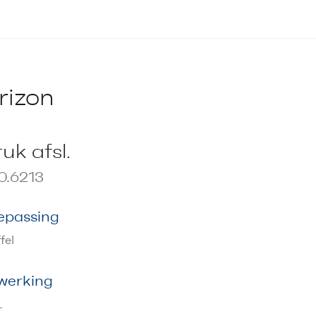
rizon
uk afsl.
0.6213
epassing
fel
werking
L