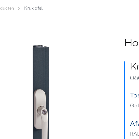
oducten
Kruk afsl.
Ho
Kr
06
To
Gaf
Af
RA