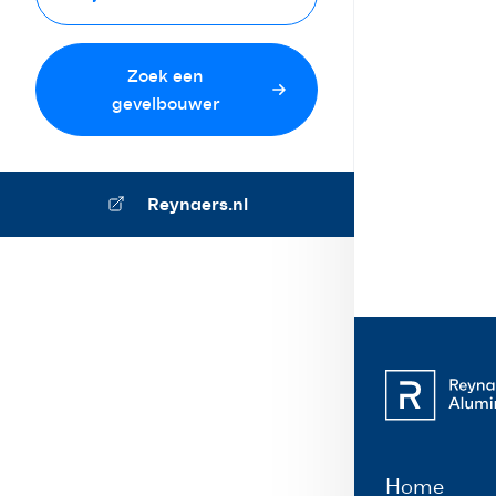
Zoek een
gevelbouwer
Reynaers.nl
Home