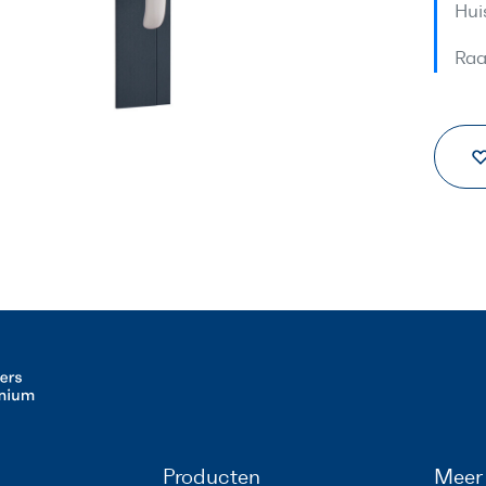
Hui
Raa
Producten
Meer 