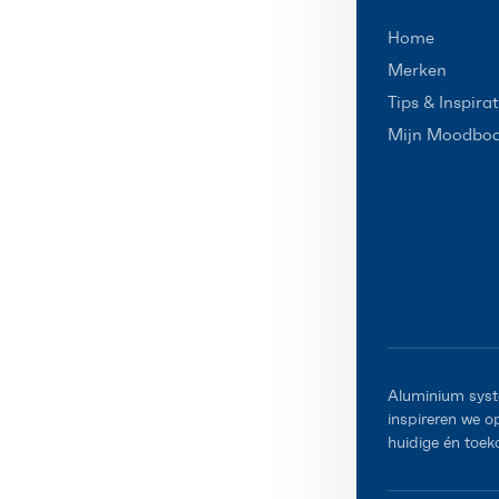
Home
Merken
Tips & Inspirat
Mijn Moodbo
Aluminium syst
inspireren we 
huidige én toek