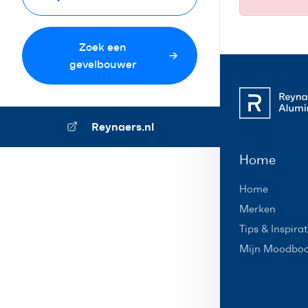
Zoek een
gevelbouwer
Reynaers.nl
Home
Home
Merken
Tips & Inspirat
Mijn Moodbo