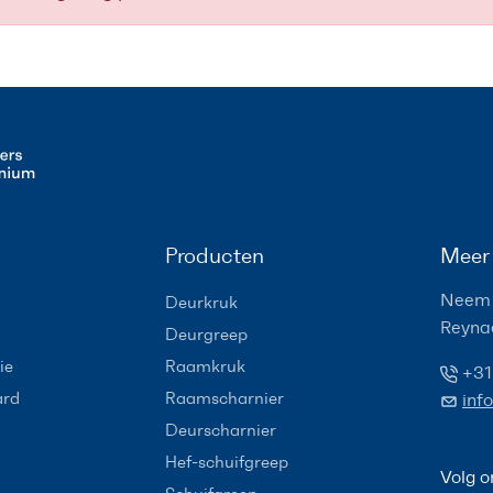
Producten
Meer 
Neem 
Deurkruk
Reyna
Deurgreep
ie
Raamkruk
+31
ard
Raamscharnier
inf
Deurscharnier
Hef-schuifgreep
Volg o