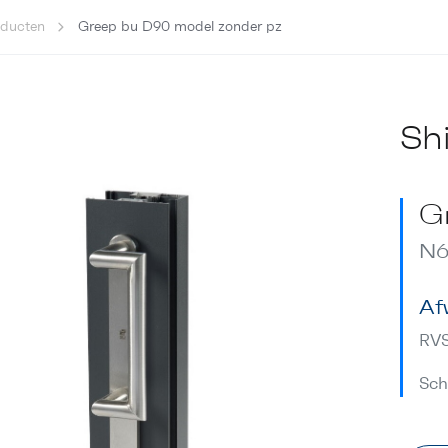
oducten
Greep bu D90 model zonder pz
Sh
G
N6
Af
RV
Sch