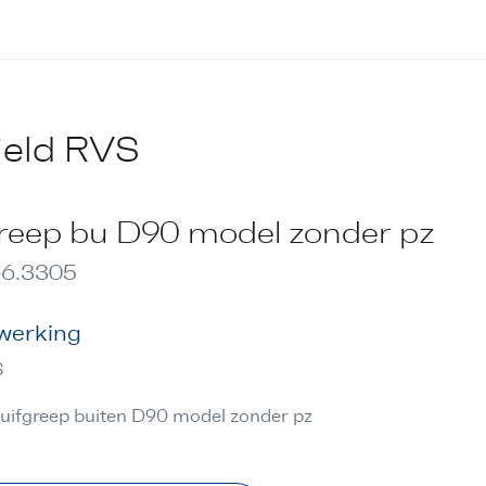
ield RVS
reep bu D90 model zonder pz
6.3305
werking
S
uifgreep buiten D90 model zonder pz