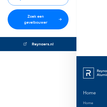
Zoek een
gevelbouwer
Reynaers.nl
Home
Home