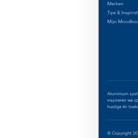
Merken
Tips & Inspirat
Mijn Moodbo
Aluminium syst
inspireren we 
huidige én toek
© Copyright 2