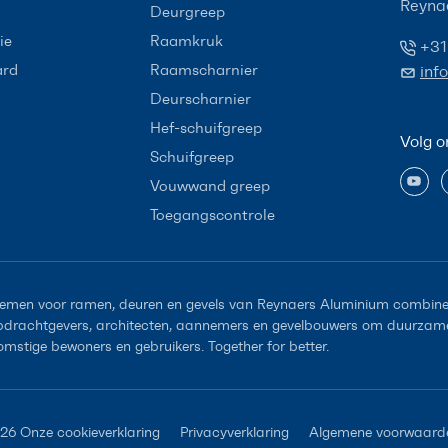
Reyna
Deurgreep
ie
Raamkruk
+31
ard
Raamscharnier
inf
Deurscharnier
Hef-schuifgreep
Volg o
Schuifgreep
Vouwwand greep
Toegangscontrole
emen voor ramen, deuren en gevels van Reynaers Aluminium combiner
opdrachtgevers, architecten, aannemers en gevelbouwers om duurzame 
omstige bewoners en gebruikers. Together for better.
026
Onze cookieverklaring
Privacyverklaring
Algemene voorwaard