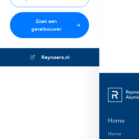
Zoek een
gevelbouwer
Reynaers.nl
Home
Home