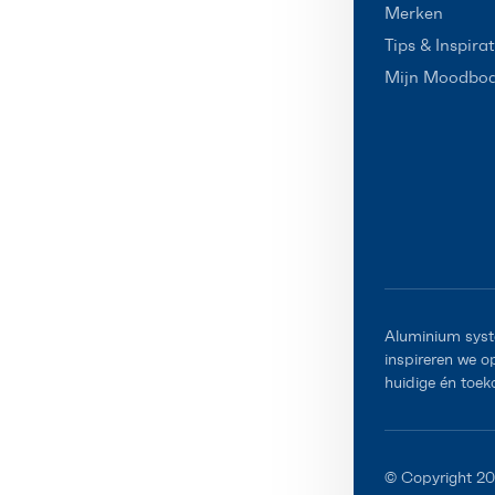
Merken
Tips & Inspirat
Mijn Moodbo
Aluminium syst
inspireren we 
huidige én toek
© Copyright 2