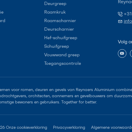
Reyna
Deurgreep
ie
Raamkruk
+31
ard
Raamscharnier
inf
Deurscharnier
Hef-schuifgreep
Volg o
Schuifgreep
Vouwwand greep
Toegangscontrole
emen voor ramen, deuren en gevels van Reynaers Aluminium combiner
opdrachtgevers, architecten, aannemers en gevelbouwers om duurzame 
omstige bewoners en gebruikers. Together for better.
026
Onze cookieverklaring
Privacyverklaring
Algemene voorwaard