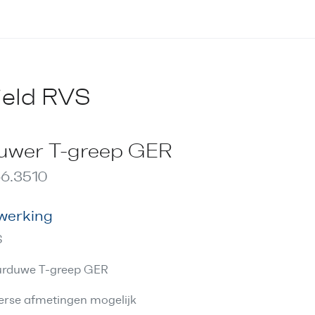
ield RVS
uwer T-greep GER
6.3510
werking
S
rduwe T-greep GER
erse afmetingen mogelijk