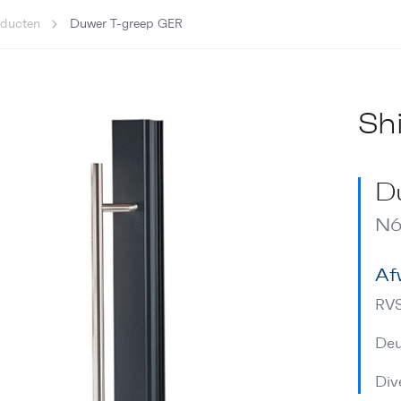
oducten
Duwer T-greep GER
Sh
D
N6
Af
RV
Deu
Div