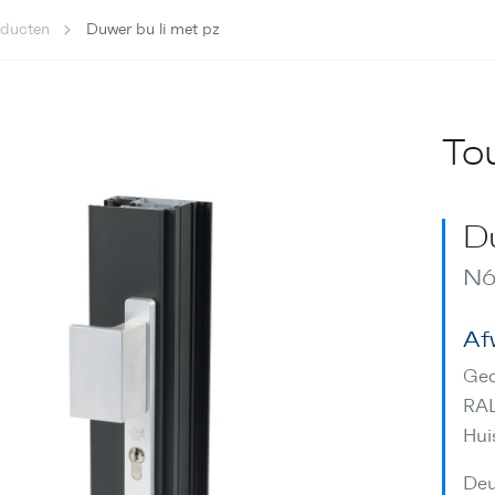
oducten
Duwer bu li met pz
To
Du
N6
Af
Gea
RA
Hui
Deu