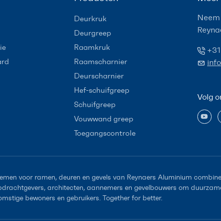
Neem 
Deurkruk
Reyna
Deurgreep
ie
Raamkruk
+31
ard
Raamscharnier
inf
Deurscharnier
Hef-schuifgreep
Volg o
Schuifgreep
Vouwwand greep
Toegangscontrole
emen voor ramen, deuren en gevels van Reynaers Aluminium combiner
opdrachtgevers, architecten, aannemers en gevelbouwers om duurzame 
omstige bewoners en gebruikers. Together for better.