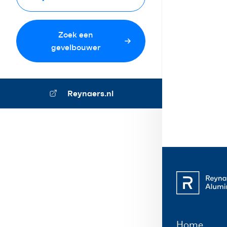
Zoek een
gevelbouwer
Reynaers.nl
Home