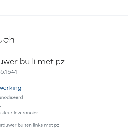
uch
wer bu li met pz
6.1541
werking
nodiseerd
L
skleur leverancier
rduwer buiten links met pz