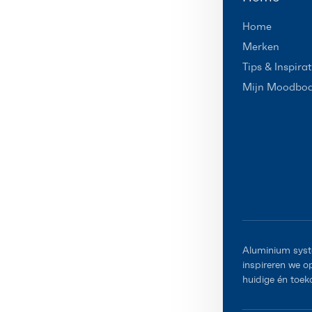
Home
Merken
Tips & Inspirat
Mijn Moodbo
Aluminium syst
inspireren we 
huidige én toek