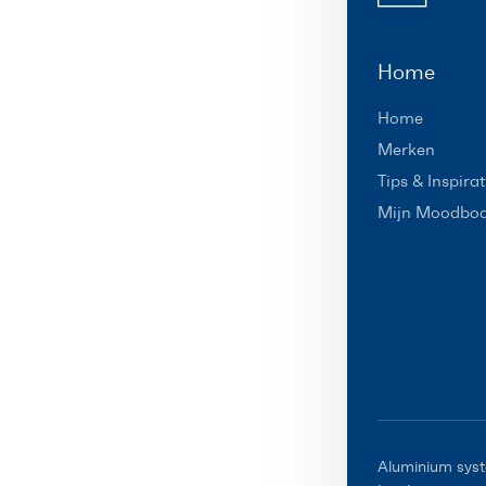
Home
Home
Merken
Tips & Inspirat
Mijn Moodbo
Aluminium syst