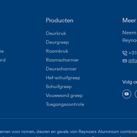
Producten
Meer 
Neem 
Deurkruk
Reyna
Deurgreep
ie
Raamkruk
+31
ard
Raamscharnier
inf
Deurscharnier
Hef-schuifgreep
Volg o
Schuifgreep
Vouwwand greep
Toegangscontrole
emen voor ramen, deuren en gevels van Reynaers Aluminium combiner