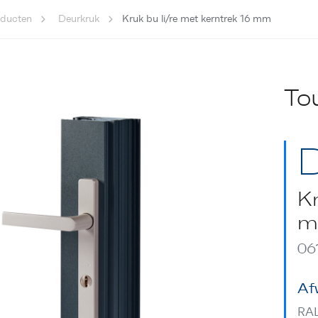
oducten
Deurkruk
Kruk bu li/re met kerntrek 16 mm
To
D
Kr
m
06
Af
RA