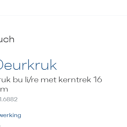
uch
eurkruk
uk bu li/re met kerntrek 16
m
1.6882
werking
L